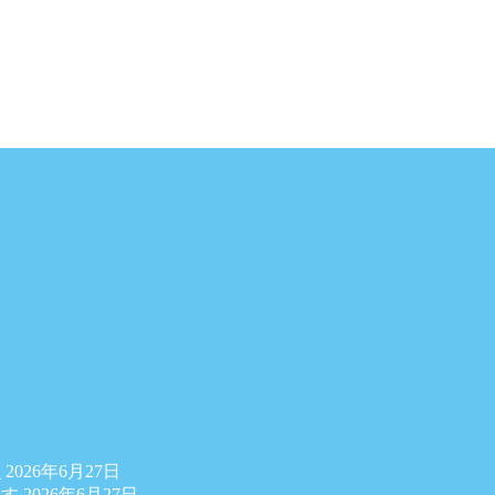
す
2026年6月27日
ます
2026年6月27日