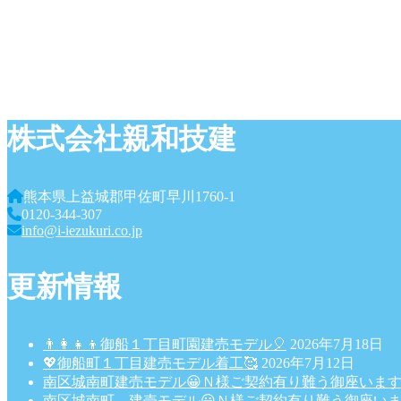
株式会社親和技建
熊本県上益城郡甲佐町早川1760-1
0120-344-307
info@i-iezukuri.co.jp
更新情報
👨‍👩‍👧‍👦御船１丁目町園建売モデル🎈
2026年7月18日
💖御船町１丁目建売モデル着工🥰
2026年7月12日
南区城南町建売モデル😀Ｎ様ご契約有り難う御座いま
南区城南町 建売モデル😀Ｎ様ご契約有り難う御座い