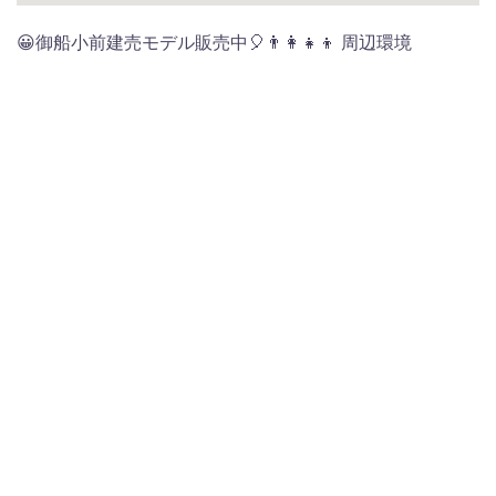
😀御船小前建売モデル販売中🎈👨‍👩‍👧‍👦 周辺環境