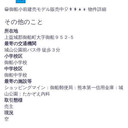
😀御船小前建売モデル販売中🎈👨‍👩‍👧‍👦 物件詳細
その他のこと
所在地
上益城郡御船町大字御船９５２-５
最寄の交通機関
城山公園前バス停 徒歩３分
小学校区
御船小学校
中学校区
御船中学校
最寄の施設等
ショッピングマイン：御船郵便局：熊本第一信用金庫：城
山公園：たかぞえ内科
取引態様
売主
現況
空