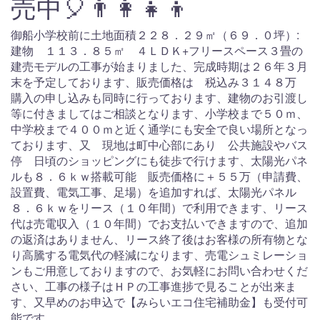
売中🎈👨‍👩‍👧‍👦
御船小学校前に土地面積２２８．２９㎡（６９．０坪）:
建物 １１３．８５㎡ ４ＬＤＫ+フリースペース３畳の
建売モデルの工事が始まりました、完成時期は２６年３月
末を予定しております、販売価格は 税込み３１４８万
購入の申し込みも同時に行っております、建物のお引渡し
等に付きましてはご相談となります、小学校まで５０ｍ、
中学校まで４００ｍと近く通学にも安全で良い場所となっ
ております、又 現地は町中心部にあり 公共施設やバス
停 日頃のショッピングにも徒歩で行けます、太陽光パネ
ルも８．６ｋｗ搭載可能 販売価格に＋５５万（申請費、
設置費、電気工事、足場）を追加すれば、太陽光パネル
８．６ｋｗをリース（１０年間）で利用できます、リース
代は売電収入（１０年間）でお支払いできますので、追加
の返済はありません、リース終了後はお客様の所有物とな
り高騰する電気代の軽減になります、売電シュミレーショ
ンもご用意しておりますので、お気軽にお問い合わせくだ
さい、工事の様子はＨＰの工事進捗で見ることが出来ま
す、又早めのお申込で【みらいエコ住宅補助金】も受付可
能です。