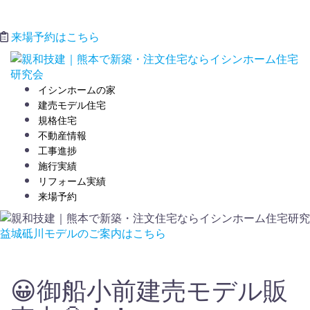
来場予約はこちら
コ
ン
テ
イシンホームの家
ン
建売モデル住宅
ツ
規格住宅
へ
不動産情報
ス
工事進捗
キ
施行実績
ッ
リフォーム実績
プ
来場予約
益城砥川モデルのご案内はこちら
😀御船小前建売モデル販