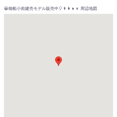
😀御船小前建売モデル販売中🎈👨‍👩‍👧‍👦 周辺地図