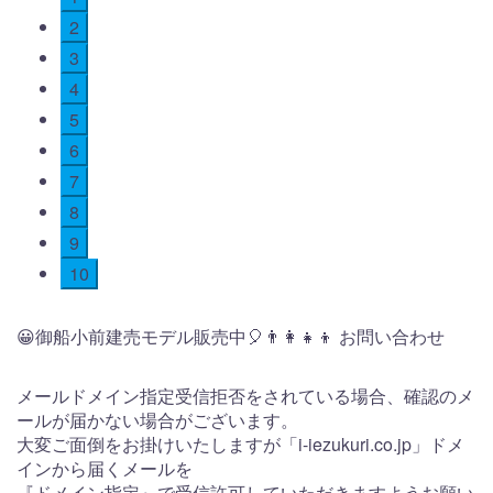
2
3
4
5
6
7
8
9
10
😀御船小前建売モデル販売中🎈👨‍👩‍👧‍👦 お問い合わせ
メールドメイン指定受信拒否をされている場合、確認のメ
ールが届かない場合がございます。
大変ご面倒をお掛けいたしますが「i-iezukuri.co.jp」ドメ
インから届くメールを
『ドメイン指定』で受信許可していただきますようお願い