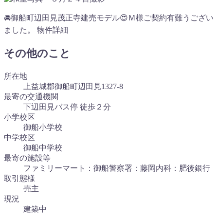
🚘御船町辺田見茂正寺建売モデル😍Ｍ様ご契約有難うござい
ました。 物件詳細
その他のこと
所在地
上益城郡御船町辺田見1327-8
最寄の交通機関
下辺田見バス停 徒歩２分
小学校区
御船小学校
中学校区
御船中学校
最寄の施設等
ファミリーマート：御船警察署：藤岡内科：肥後銀行
取引態様
売主
現況
建築中