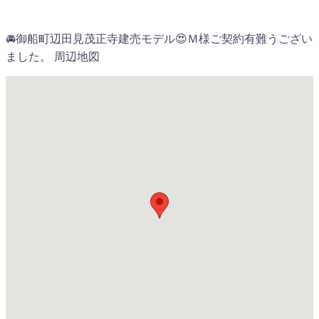
🚘御船町辺田見茂正寺建売モデル😍Ｍ様ご契約有難うござい
ました。 周辺地図