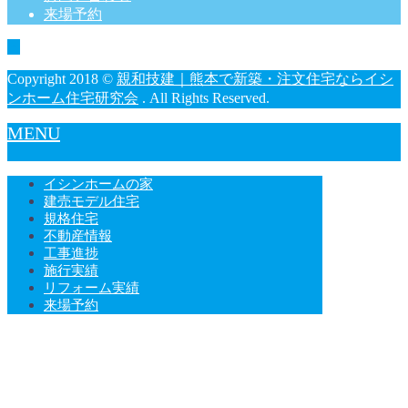
来場予約
Copyright 2018 ©
親和技建｜熊本で新築・注文住宅ならイシ
ンホーム住宅研究会
. All Rights Reserved.
MENU
イシンホームの家
建売モデル住宅
規格住宅
不動産情報
工事進捗
施行実績
リフォーム実績
来場予約