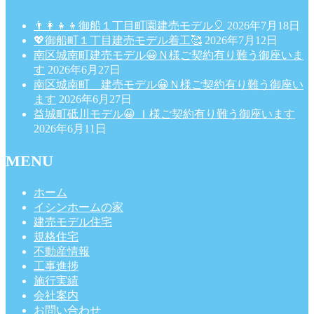
👨‍👩‍👧‍👦御船１丁目町園建売モデル🎈
2026年7月18日
💖御船町１丁目建売モデル着工🥰
2026年7月12日
南区城南町建売モデル😀Ｎ様ご契約有り難う御座いま
す
2026年6月27日
南区城南町 建売モデル😀Ｎ様ご契約有り難う御座い
ます
2026年6月27日
益城町砥川モデル😀 Ｉ様ご契約有り難う御座います
2026年6月11日
MENU
ホーム
イシンホームの家
建売モデル住宅
規格住宅
不動産情報
工事進捗
施行実績
会社案内
お問い合わせ