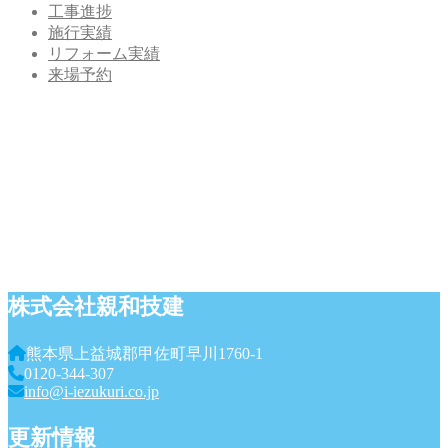
工事進捗
施行実績
リフォーム実績
来場予約
株式会社親和技建
熊本県上益城郡甲佐町早川1760-1
0120-344-307
info@i-iezukuri.co.jp
更新情報