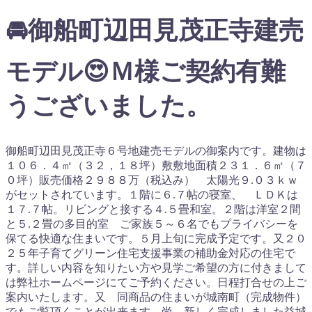
🚘御船町辺田見茂正寺建売
モデル😍Ｍ様ご契約有難
うございました。
御船町辺田見茂正寺６号地建売モデルの御案内です。建物は
１０６．４㎡（３２，１８坪）敷敷地面積２３１．６㎡（７
０坪）販売価格２９８８万（税込み） 太陽光９.０３ｋｗ
がセットされています。１階に６.７帖の寝室、 ＬＤＫは
１７.７帖。リビングと接する４.５畳和室。２階は洋室２間
と５.２畳の多目的室 ご家族５～６名でもプライバシーを
保てる快適な住まいです。５月上旬に完成予定です。又２０
２５年子育てグリーン住宅支援事業の補助金対応の住宅で
す。詳しい内容を知りたい方や見学ご希望の方に付きまして
は弊社ホームページにてご予約ください。日程打合せの上ご
案内いたします。又 同商品の住まいが城南町（完成物件）
でもご覧頂くことが出来ます。尚 新しく完成しました益城