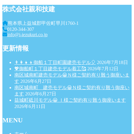
株式会社親和技建
熊本県上益城郡甲佐町早川1760-1
0120-344-307
info@i-iezukuri.co.jp
更新情報
👨‍👩‍👧‍👦御船１丁目町園建売モデル🎈
2026年7月18日
💖御船町１丁目建売モデル着工🥰
2026年7月12日
南区城南町建売モデル😀Ｎ様ご契約有り難う御座いま
す
2026年6月27日
南区城南町 建売モデル😀Ｎ様ご契約有り難う御座い
ます
2026年6月27日
益城町砥川モデル😀 Ｉ様ご契約有り難う御座います
2026年6月11日
MENU
ホーム